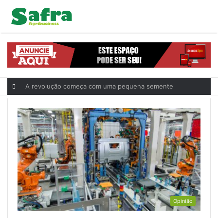
A revolução começa com uma pequena semente
Opinião