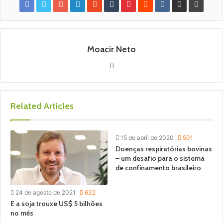
Moacir Neto
W
e
b
s
Related Articles
i
t
e
15 de abril de 2020
501
Doenças respiratórias bovinas
– um desafio para o sistema
de confinamento brasileiro
24 de agosto de 2021
632
E a soja trouxe US$ 5 bilhões
no mês