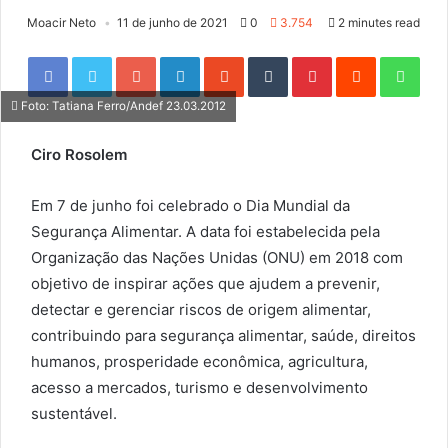
Moacir Neto
11 de junho de 2021
0
3.754
2 minutes read
Facebook
Twitter
Google+
LinkedIn
StumbleUpon
Tumblr
Pinterest
Reddit
WhatsApp
Foto: Tatiana Ferro/Andef 23.03.2012
Ciro Rosolem
Em 7 de junho foi celebrado o Dia Mundial da
Segurança Alimentar. A data foi estabelecida pela
Organização das Nações Unidas (ONU) em 2018 com
objetivo de inspirar ações que ajudem a prevenir,
detectar e gerenciar riscos de origem alimentar,
contribuindo para segurança alimentar, saúde, direitos
humanos, prosperidade econômica, agricultura,
acesso a mercados, turismo e desenvolvimento
sustentável.