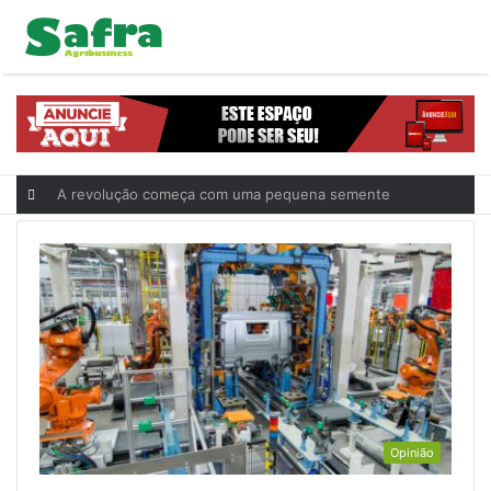
A revolução começa com uma pequena semente
Opinião