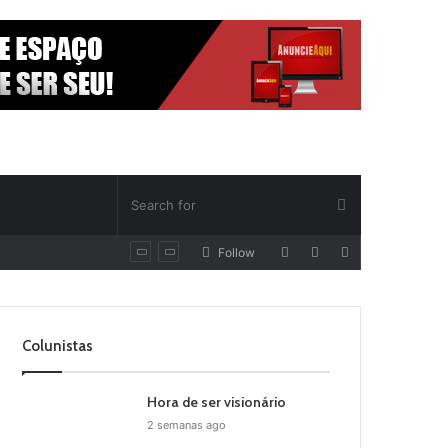
Random
Log
Sidebar
Follow
Article
In
Colunistas
Hora de ser visionário
2 semanas ago