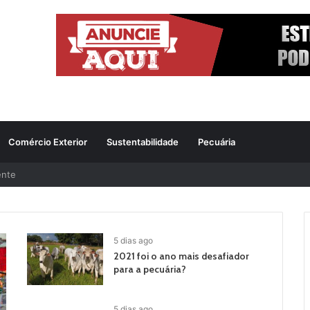
Comércio Exterior
Sustentabilidade
Pecuária
ente
5 dias ago
2021 foi o ano mais desafiador
para a pecuária?
5 dias ago