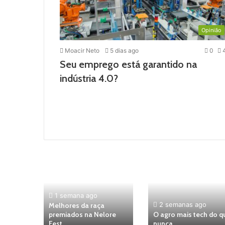
Opinião
Moacir Neto
5 dias ago
0
Seu emprego está garantido na
indústria 4.0?
1 semana ago
2 semanas ago
Melhores da raça
ícolas
premiados na Nelore
O agro mais tech do q
023
Fest
nunca