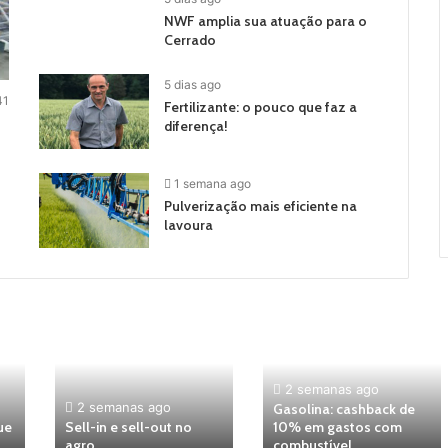
NWF amplia sua atuação para o
Cerrado
5 dias ago
41
Fertilizante: o pouco que faz a
diferença!
1 semana ago
Pulverização mais eficiente na
lavoura
2 semanas ago
2 semanas ago
Gasolina: cashback de
ue
Sell-in e sell-out no
10% em gastos com
agro
combustível