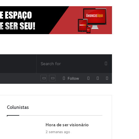
Random
Log
Sidebar
Follow
Article
In
Colunistas
Hora de ser visionário
2 semanas ago