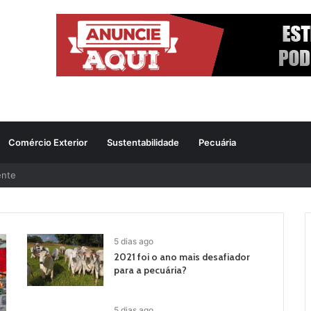
Comércio Exterior
Sustentabilidade
Pecuária
ente
5 dias ago
2021 foi o ano mais desafiador
para a pecuária?
5 dias ago