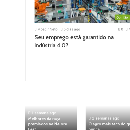
Opinião
Moacir Neto
5 dias ago
0
Seu emprego está garantido na
indústria 4.0?
1 semana ago
2 semanas ago
Melhores da raça
ícolas
premiados na Nelore
O agro mais tech do q
023
Fest
nunca