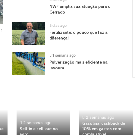
NWF amplia sua atuação para o
Cerrado
5 dias ago
41
Fertilizante: o pouco que faz a
diferença!
1 semana ago
Pulverização mais eficiente na
lavoura
2 semanas ago
2 semanas ago
Gasolina: cashback de
ue
Sell-in e sell-out no
10% em gastos com
agro
combustível