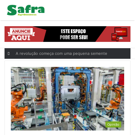
A revolução começa com uma pequena semente
Opinião