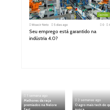
Opinião
Moacir Neto
5 dias ago
0
Seu emprego está garantido na
indústria 4.0?
1 semana ago
2 semanas ago
Melhores da raça
ícolas
premiados na Nelore
O agro mais tech do q
023
Fest
nunca