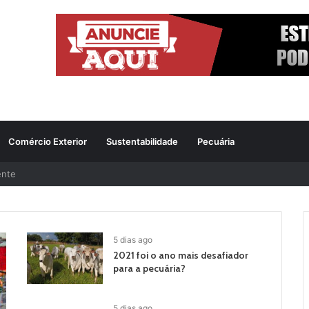
Comércio Exterior
Sustentabilidade
Pecuária
ente
5 dias ago
2021 foi o ano mais desafiador
para a pecuária?
5 dias ago