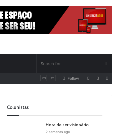
Random
Log
Sidebar
Follow
Article
In
Colunistas
Hora de ser visionário
2 semanas ago