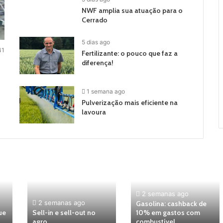
NWF amplia sua atuação para o
Cerrado
5 dias ago
41
Fertilizante: o pouco que faz a
diferença!
1 semana ago
Pulverização mais eficiente na
lavoura
2 semanas ago
2 semanas ago
Gasolina: cashback de
ue
Sell-in e sell-out no
10% em gastos com
agro
combustível